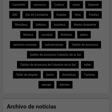
Concierto
concurso
Cultura
curso
Deporte
DNI
Día de Cantabria
Empleo
feria
Fiestas
filmoteca
folklore
ludoteca
Medio Ambiente
Música
navidad
Noticias
pleno
servicios sociales
subvenciones
Tablón de anuncios
tablón de anuncios Cabezón de la Sal
Tablón de Anuncios de Cabezón de la Sal
taller
Taller de empleo
teatro
tirachinas
Turismo
vernejo
árboles
Archivo de noticias