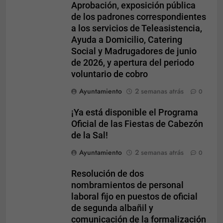
Aprobación, exposición pública
Experiencia
de los padrones correspondientes
Para que
a los servicios de Teleasistencia,
nuestra web
Ayuda a Domicilio, Catering
funcione lo
Social y Madrugadores de junio
mejor posible
de 2026, y apertura del periodo
durante tu
visita. Si
voluntario de cobro
rechaza estas
Ayuntamiento
2 semanas atrás
0
cookies,
algunas
funcionalidades
¡Ya está disponible el Programa
desaparecerán
Oficial de las Fiestas de Cabezón
de la web.
de la Sal!
Ayuntamiento
2 semanas atrás
0
Marketing
Resolución de dos
Al compartir tus
intereses y
nombramientos de personal
comportamiento
laboral fijo en puestos de oficial
mientras visitas
de segunda albañil y
nuestro sitio,
comunicación de la formalización
aumentas la