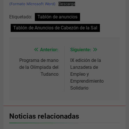
(Formato Microsoft Word)
Descarga
Necesarias
Estas
Etiquetado:
Tablón de anuncios
cookies no
son
Tablón de Anuncios de Cabezón de la Sal
opcionales.
Son
necesarias
para que
Anterior:
Siguiente:
Navegación
funcione la
web.
de
Programa de mano
IX edición de la
de la Olimpiada del
Lanzadera de
entradas
Tudanco
Empleo y
Estadísticas
Para que
Emprendimiento
podamos
Solidario
mejorar la
funcionalidad
y estructura
de la web, en
base a cómo
Noticias relacionadas
se usa la web.