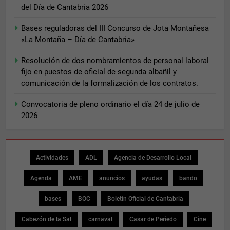
del Día de Cantabria 2026
Bases reguladoras del III Concurso de Jota Montañesa
«La Montaña – Día de Cantabria»
Resolución de dos nombramientos de personal laboral
fijo en puestos de oficial de segunda albañil y
comunicación de la formalización de los contratos.
Convocatoria de pleno ordinario el día 24 de julio de
2026
Actividades
ADL
Agencia de Desarrollo Local
Agenda
AME
anuncios
ayudas
bando
bases
BOC
Boletín Oficial de Cantabria
Cabezón de la Sal
carnaval
Casar de Periedo
Cine