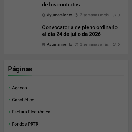
posibilidad de
de los contratos.
ver contenido y
Ayuntamiento
2 semanas atrás
0
ofertas
personalizados.
Convocatoria de pleno ordinario
el día 24 de julio de 2026
Ayuntamiento
3 semanas atrás
0
Páginas
Agenda
Canal ético
Factura Electrónica
Fondos PRTR