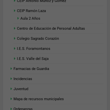
CEIP Antonio Muñoz y Gómez
CEIP Ramón Laza
Aula 2 Años
Centro de Educación de Personal Adultas
Colegio Sagrado Corazón
I.E.S. Foramontanos
Necesarias
Estas
I.E.S. Valle del Saja
cookies no
son
Farmacias de Guardia
opcionales.
Son
Incidencias
necesarias
para que
Juventud
funcione la
web.
Mapa de recursos municipales
Ordenanzas