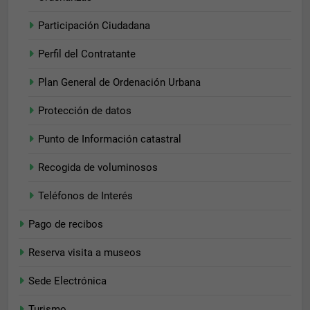
Estadísticas
Para que
Participación Ciudadana
podamos
mejorar la
Perfil del Contratante
funcionalidad
y estructura
de la web, en
Plan General de Ordenación Urbana
base a cómo
se usa la web.
Protección de datos
Punto de Información catastral
Experiencia
Recogida de voluminosos
Para que
nuestra web
funcione lo
Teléfonos de Interés
mejor posible
durante tu
Pago de recibos
visita. Si
rechaza estas
Reserva visita a museos
cookies,
algunas
Sede Electrónica
funcionalidades
desaparecerán
Turismo