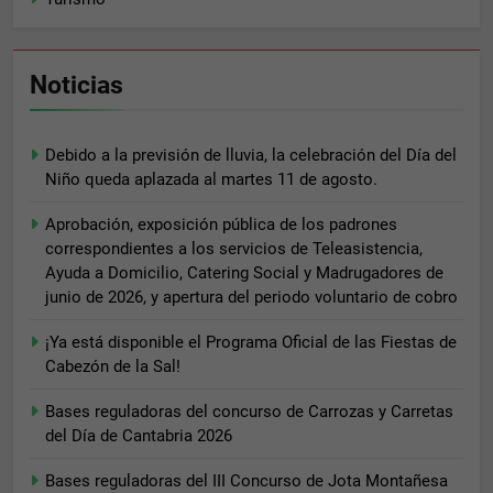
de la web.
Marketing
Noticias
Al compartir tus
intereses y
comportamiento
Debido a la previsión de lluvia, la celebración del Día del
mientras visitas
Niño queda aplazada al martes 11 de agosto.
nuestro sitio,
aumentas la
Aprobación, exposición pública de los padrones
posibilidad de
ver contenido y
correspondientes a los servicios de Teleasistencia,
ofertas
Ayuda a Domicilio, Catering Social y Madrugadores de
personalizados.
junio de 2026, y apertura del periodo voluntario de cobro
¡Ya está disponible el Programa Oficial de las Fiestas de
Cabezón de la Sal!
Bases reguladoras del concurso de Carrozas y Carretas
del Día de Cantabria 2026
Bases reguladoras del III Concurso de Jota Montañesa