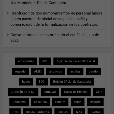
«La Montaña – Día de Cantabria»
Resolución de dos nombramientos de personal laboral
fijo en puestos de oficial de segunda albañil y
comunicación de la formalización de los contratos.
Convocatoria de pleno ordinario el día 24 de julio de
2026
Actividades
ADL
Agencia de Desarrollo Local
Agenda
AME
anuncios
ayudas
bando
bases
BOC
Boletín Oficial de Cantabria
Cabezón de la Sal
carnaval
Casar de Periedo
Cine
Concierto
concurso
Cultura
curso
Deporte
DNI
Día de Cantabria
Empleo
feria
Fiestas