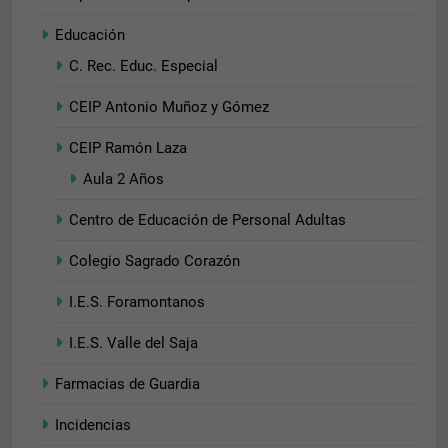
Educación
Estadísticas
C. Rec. Educ. Especial
Para que
podamos
CEIP Antonio Muñoz y Gómez
mejorar la
funcionalidad
CEIP Ramón Laza
y estructura
de la web, en
Aula 2 Años
base a cómo
se usa la web.
Centro de Educación de Personal Adultas
Colegio Sagrado Corazón
Experiencia
Para que
I.E.S. Foramontanos
nuestra web
funcione lo
I.E.S. Valle del Saja
mejor posible
durante tu
Farmacias de Guardia
visita. Si
rechaza estas
Incidencias
cookies,
algunas