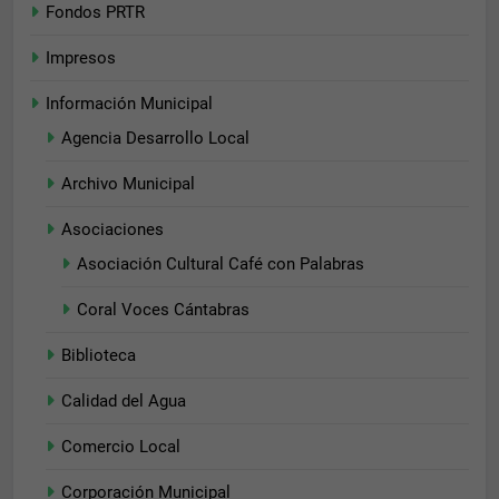
Fondos PRTR
Impresos
Información Municipal
Agencia Desarrollo Local
Archivo Municipal
Asociaciones
Asociación Cultural Café con Palabras
Necesarias
Coral Voces Cántabras
Estas
cookies no
Biblioteca
son
opcionales.
Calidad del Agua
Son
necesarias
para que
Comercio Local
funcione la
web.
Corporación Municipal