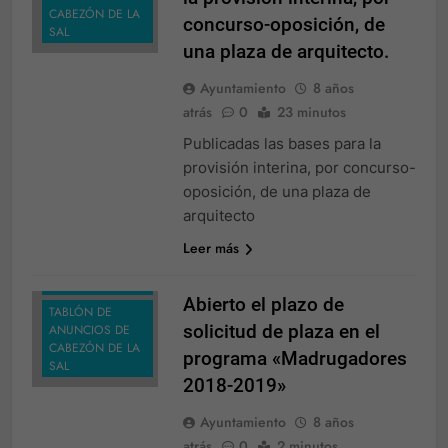
CABEZÓN DE LA
concurso-oposición, de
SAL
una plaza de arquitecto.
Ayuntamiento
8 años
atrás
0
23 minutos
Publicadas las bases para la
provisión interina, por concurso-
oposición, de una plaza de
EDUCACIÓN
arquitecto
NOTICIAS
Leer más
TABLÓN DE
ANUNCIOS
Abierto el plazo de
TABLÓN DE
solicitud de plaza en el
ANUNCIOS DE
CABEZÓN DE LA
programa «Madrugadores
SAL
2018-2019»
Ayuntamiento
8 años
atrás
0
2 minutos