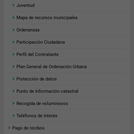
Juventud
funcionalidades
desaparecerán
de la web.
Mapa de recursos municipales
Ordenanzas
Marketing
Participación Ciudadana
Al compartir tus
intereses y
comportamiento
Perfil del Contratante
mientras visitas
nuestro sitio,
Plan General de Ordenación Urbana
aumentas la
posibilidad de
Protección de datos
ver contenido y
ofertas
Punto de Información catastral
personalizados.
Recogida de voluminosos
Teléfonos de Interés
Pago de recibos