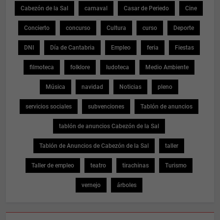
Cabezón de la Sal
carnaval
Casar de Periedo
Cine
Concierto
concurso
Cultura
curso
Deporte
DNI
Día de Cantabria
Empleo
feria
Fiestas
filmoteca
folklore
ludoteca
Medio Ambiente
Música
navidad
Noticias
pleno
servicios sociales
subvenciones
Tablón de anuncios
tablón de anuncios Cabezón de la Sal
Tablón de Anuncios de Cabezón de la Sal
taller
Taller de empleo
teatro
tirachinas
Turismo
vernejo
árboles